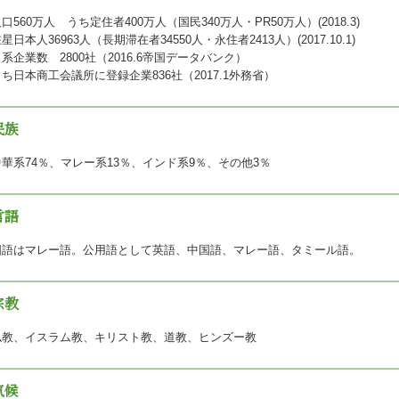
口560万人 うち定住者400万人（国民340万人・PR50万人）(2018.3)
星日本人36963人（長期滞在者34550人・永住者2413人）(2017.10.1)
系企業数 2800社（2016.6帝国データバンク）
うち日本商工会議所に登録企業836社（2017.1外務省）
民族
中華系74％、マレー系13％、インド系9％、その他3％
言語
国語はマレー語。公用語として英語、中国語、マレー語、タミール語。
宗教
仏教、イスラム教、キリスト教、道教、ヒンズー教
気候