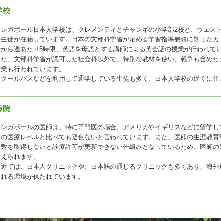
学校
シンガポール日本人学校は、クレメンティとチャンギの小学部2校と、ウェストコ
の生徒が在籍しています。日本の文部科学省が定める学習指導要領に則ったカ
時から週あたり5時限、英語を母語とする講師による英会話の授業が行われて
また、文部科学省が認可した社会科以外で、特別な教材を使い、戦争も含めた
授業も行われています。
スクールバスなどを利用して通学している生徒も多く、日本人学校の近くに住
病院
シンガポールの医師は、特に専門医の場合、アメリカやイギリスなどに留学し
本の医療レベルと比べても遜色ないと言われています。また、医師の生涯教育
点数を取得しないと診療許可が更新できない仕組みとなっているため、医師の
考えられます。
最近では、日本人クリニックや、日本語の通じるクリニックも多くあり、海外
られる環境が保たれています。