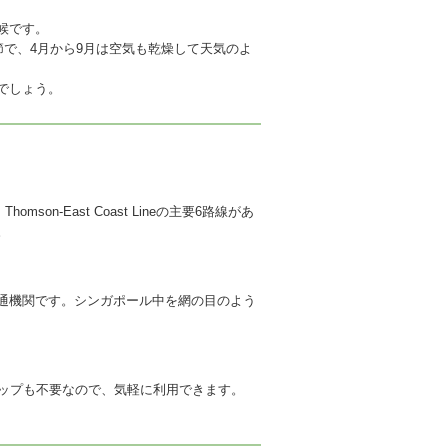
候です。
節で、4月から9月は空気も乾燥して天気のよ
でしょう。
nLine, Thomson-East Coast Lineの主要6路線があ
。
通機関です。シンガポール中を網の目のよう
チップも不要なので、気軽に利用できます。