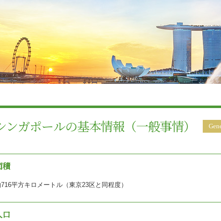
シンガポールの基本情報（一般事情）
Gene
面積
約716平方キロメートル（東京23区と同程度）
人口