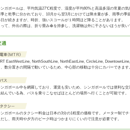
シンガポールは、平均気温27℃程度で、湿度が平均80%と高温多湿の常夏の気
雨季と乾季に分かれており、10月から翌3月にかけては降水量が多、雨季の季
い日が続きますが、時折、強いスコールが１時間ほど降ることがあります。
よって、外出の際は、折り畳み傘を持参し、洗濯物は外に干さないほうが良い
交通
RT EastWestLine, NorthSouthLine, NorthEastLine, CircleLine, Downtow
り、数分置きの間隔で動いているため、中心部の移動は十分にカバーできます
シンガポール中を網羅しており、運賃も安いため、シンガポールでは便利な交
に結んでいる為、バスを乗りこなせばほとんどの場所へ行くことが可能です。
シンガポールのタクシー料金は日本の3分の1程度の価格です。メーター制で
ただし、雨天時や夕方のピーク時はつかまりにくいので注意が必要です。