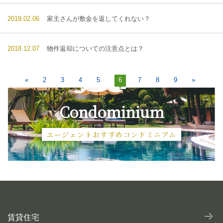
2019.02.06
家主さんが敷金を返してくれない？
2018.12.07
物件返却についての注意点とは？
«
2
3
4
5
6
7
8
9
»
Condominium
エージェントおすすめコンドミニアム
賃貸住宅