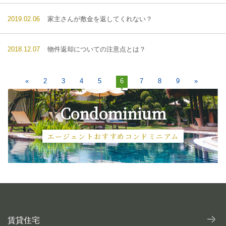
2019.02.06
家主さんが敷金を返してくれない？
2018.12.07
物件返却についての注意点とは？
«
2
3
4
5
6
7
8
9
»
Condominium
エージェントおすすめコンドミニアム
賃貸住宅